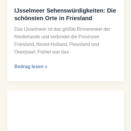
IJsselmeer Sehenswürdigkeiten: Die
schönsten Orte in Friesland
Das IJsselmeer ist das größte Binnenmeer der
Niederlande und verbindet die Provinzen
Friesland, Noord-Holland, Flevoland und
Overijssel. Früher war das
IJsselmeer
Beitrag lesen »
Sehenswürdigkeiten:
Die
schönsten
Orte
in
Friesland