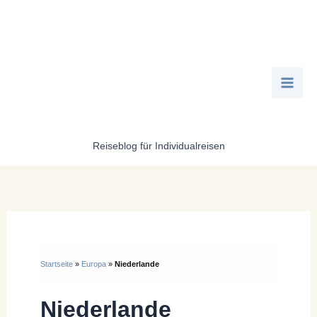
Zum
Inhalt
springen
Reiseblog für Individualreisen
Startseite
»
Europa
»
Niederlande
Niederlande