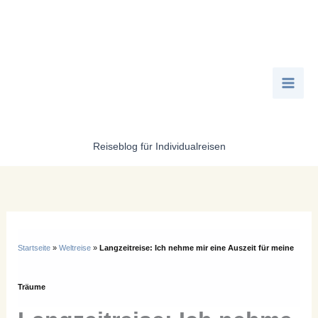
Zum
Inhalt
springen
Reiseblog für Individualreisen
Startseite
»
Weltreise
»
Langzeitreise: Ich nehme mir eine Auszeit für meine
Träume