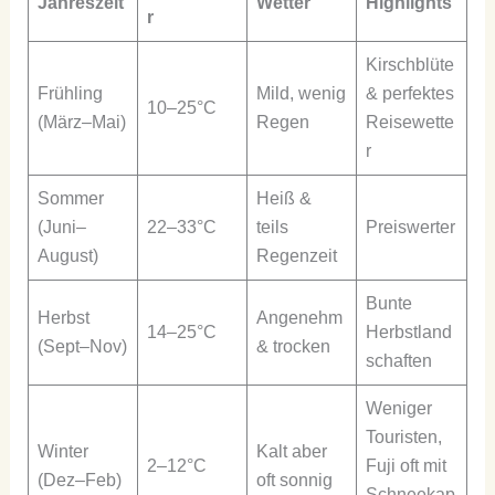
Jahreszeit
Wetter
Highlights
r
Kirschblüte
Frühling
Mild, wenig
& perfektes
10–25°C
(März–Mai)
Regen
Reisewette
r
Sommer
Heiß &
(Juni–
22–33°C
teils
Preiswerter
August)
Regenzeit
Bunte
Herbst
Angenehm
14–25°C
Herbstland
(Sept–Nov)
& trocken
schaften
Weniger
Touristen,
Winter
Kalt aber
2–12°C
Fuji oft mit
(Dez–Feb)
oft sonnig
Schneekap